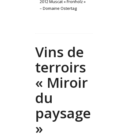
2012 Muscat « Fronholz »
– Domaine Ostertag
Vins de
terroirs
« Miroir
du
paysage
»